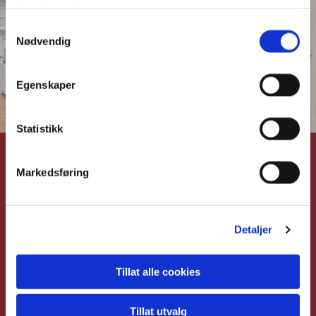
tjenestene deres.
Samtykkevalg
Nødvendig
Egenskaper
Statistikk
Markedsføring
Lønn og fakturering
Detaljer
Lønn

Tillat alle cookies
Fakturering

Lønnskjøring

Tillat utvalg