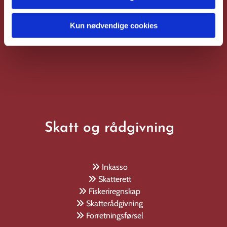
Kun nødvendige cookies
Les mer
Skatt og rådgivning
Inkasso

Skatterett

Fiskeriregnskap

Skatterådgivning

Forretningsførsel
