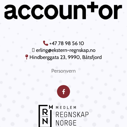
+47 78 98 56 10

 erling@ekstern-regnskap.no
Hindberggata 23, 9990, Båtsfjord

Personvern